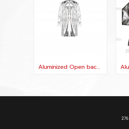
Aluminized Open back Style
276