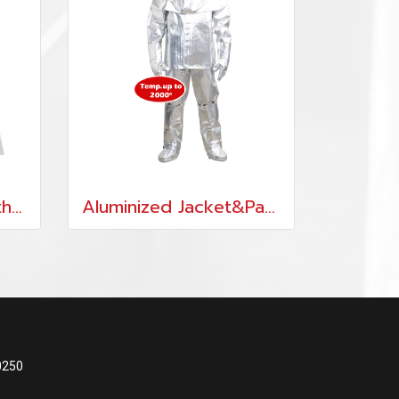
Aluminized Hood with Faceshield set
Aluminized Jacket&Pants
0250