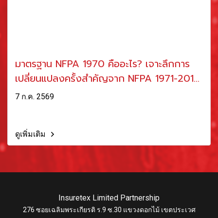
มาตรฐาน NFPA 1970 คืออะไร? เจาะลึกการ
เปลี่ยนแปลงครั้งสำคัญจาก NFPA 1971-2018
Edition
7 ก.ค. 2569
ดูเพิ่มเติม
Insuretex Limited Partnership
276 ซอยเฉลิมพระเกียรติ ร.9 ซ.30 แขวงดอกไม้ เขตประเวศ