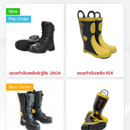
New
Pre-Order
รองเท้าดับเพลิง&กู้ภัย 260A
รองเท้าดับเพลิง RJX
Best Seller