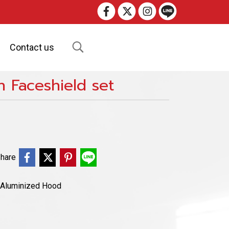
Contact us
 Faceshield set
hare
Aluminized Hood