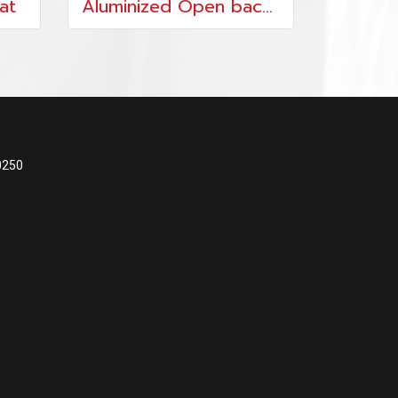
at
Aluminized Open back+ FR cotton liner
0250