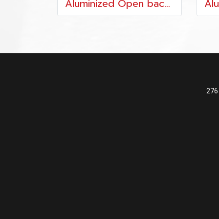
Aluminized Open back Style
276