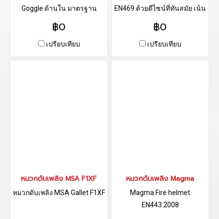
Goggle ด้านใน มาตรฐาน
EN469 ด้วยดีไซน์ที่ทันสมัย เน้น
EN443:2008
กระชับและพอดี บนความ
฿0
฿0
ปลอดภัยของผู้สวมใส่ ทำให้
เปรียบเทียบ
เปรียบเทียบ
ปลอดภัยในการเข้าระงับเหตุใน
ทุกพื้นที่ ในและนอกอาคาร
สามารถเสริมการป้องกันการ
ถลอกการขัดถูด้วย Arashield
บริเวณเข่า ศอก และ บ่า
หมวกดับเพลิง MSA F1XF
หมวกดับเพลิง Magma
หมวกดับเพลิง MSA Gallet F1XF
Magma Fire helmet
EN443:2008